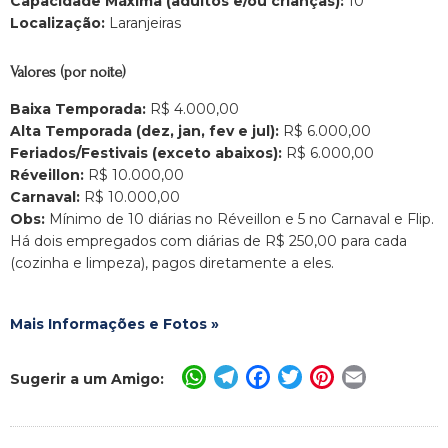
Capacidade Máxima (adultos e/ou crianças):
10
Localização:
Laranjeiras
Valores (por noite)
Baixa Temporada:
R$ 4.000,00
Alta Temporada (dez, jan, fev e jul):
R$ 6.000,00
Feriados/Festivais (exceto abaixos):
R$ 6.000,00
Réveillon:
R$ 10.000,00
Carnaval:
R$ 10.000,00
Obs:
Mínimo de 10 diárias no Réveillon e 5 no Carnaval e Flip.
Há dois empregados com diárias de R$ 250,00 para cada
(cozinha e limpeza), pagos diretamente a eles.
Mais Informações e Fotos »
WhatsApp
Telegram
Facebook
Twitter
Pinterest
Email
Sugerir a um Amigo: