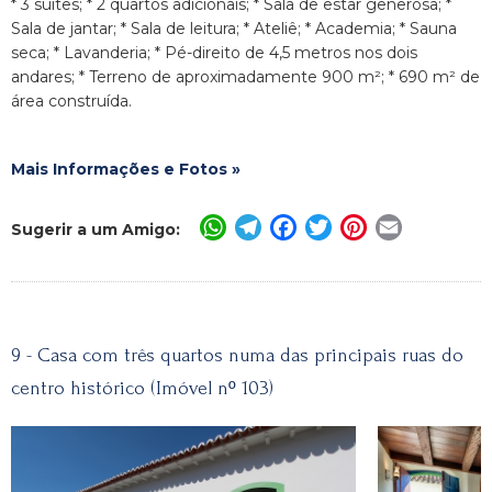
* 3 suítes; * 2 quartos adicionais; * Sala de estar generosa; *
Sala de jantar; * Sala de leitura; * Ateliê; * Academia; * Sauna
seca; * Lavanderia; * Pé-direito de 4,5 metros nos dois
andares; * Terreno de aproximadamente 900 m²; * 690 m² de
área construída.
Mais Informações e Fotos »
WhatsApp
Telegram
Facebook
Twitter
Pinterest
Email
Sugerir a um Amigo:
9 - Casa com três quartos numa das principais ruas do
centro histórico (Imóvel nº 103)