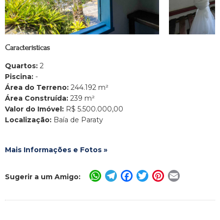
Características
Quartos:
2
Piscina:
-
Área do Terreno:
244.192 m²
Área Construída:
239 m²
Valor do Imóvel:
R$ 5.500.000,00
Localização:
Baía de Paraty
Mais Informações e Fotos »
WhatsApp
Telegram
Facebook
Twitter
Pinterest
Email
Sugerir a um Amigo: