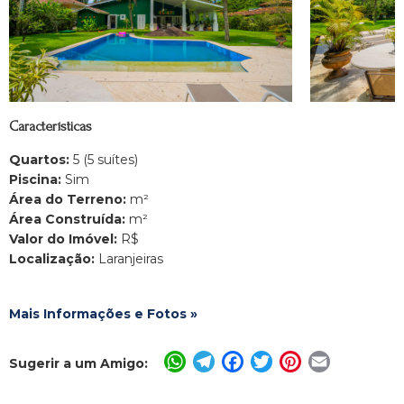
Características
Quartos:
5 (5 suítes)
Piscina:
Sim
Área do Terreno:
m²
Área Construída:
m²
Valor do Imóvel:
R$
Localização:
Laranjeiras
Mais Informações e Fotos »
WhatsApp
Telegram
Facebook
Twitter
Pinterest
Email
Sugerir a um Amigo: