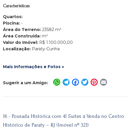
Características
Quartos:
Piscina:
-
Área do Terreno:
23582 m²
Área Construída:
m²
Valor do Imóvel:
R$ 1.100.000,00
Localização:
Paraty-Cunha
Mais Informações e Fotos »
WhatsApp
Telegram
Facebook
Twitter
Pinterest
Email
Sugerir a um Amigo:
16 - Pousada Histórica com 41 Suítes à Venda no Centro
Histórico de Paraty – RJ (Imóvel nº 321)