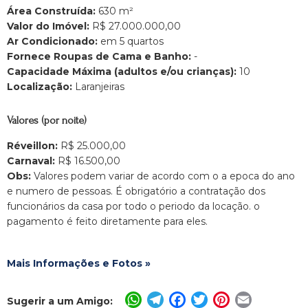
Área Construída:
630 m²
Valor do Imóvel:
R$ 27.000.000,00
Ar Condicionado:
em 5 quartos
Fornece Roupas de Cama e Banho:
-
Capacidade Máxima (adultos e/ou crianças):
10
Localização:
Laranjeiras
Valores (por noite)
Réveillon:
R$ 25.000,00
Carnaval:
R$ 16.500,00
Obs:
Valores podem variar de acordo com o a epoca do ano
e numero de pessoas. É obrigatório a contratação dos
funcionários da casa por todo o periodo da locação. o
pagamento é feito diretamente para eles.
Mais Informações e Fotos »
WhatsApp
Telegram
Facebook
Twitter
Pinterest
Email
Sugerir a um Amigo: