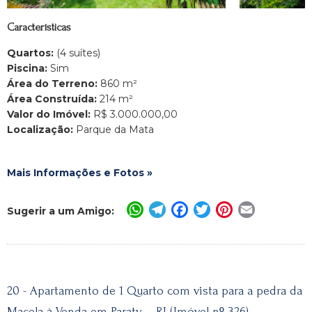
Características
Quartos:
(4 suítes)
Piscina:
Sim
Área do Terreno:
860 m²
Área Construída:
214 m²
Valor do Imóvel:
R$ 3.000.000,00
Localização:
Parque da Mata
Mais Informações e Fotos »
WhatsApp
Telegram
Facebook
Twitter
Pinterest
Email
Sugerir a um Amigo:
20 - Apartamento de 1 Quarto com vista para a pedra da
Macela à Venda em Paraty – RJ (Imóvel nº 326)