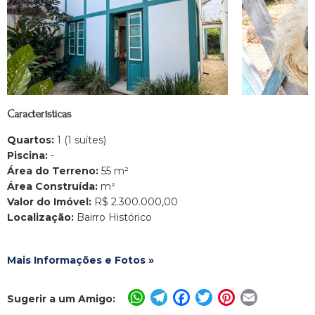
Características
Quartos:
1 (1 suítes)
Piscina:
-
Área do Terreno:
55 m²
Área Construída:
m²
Valor do Imóvel:
R$ 2.300.000,00
Localização:
Bairro Histórico
Mais Informações e Fotos »
WhatsApp
Telegram
Facebook
Twitter
Pinterest
Email
Sugerir a um Amigo: